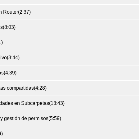
n Router
(2:37)
os
(8:03)
1)
hivo
(3:44)
as
(4:39)
tas compartidas
(4:28)
edades en Subcarpetas
(13:43)
 y gestión de permisos
(5:59)
9)