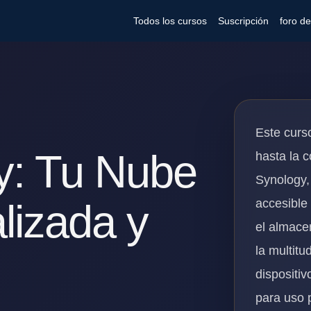
Todos los cursos
Suscripción
foro d
Este curso
y: Tu Nube
hasta la 
Synology,
accesible
lizada y
el almace
la multit
dispositi
para uso 