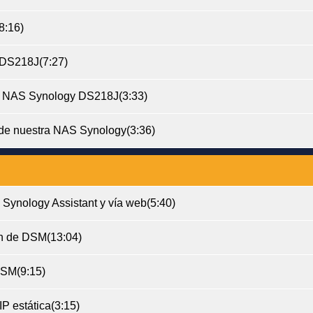
8:16)
 DS218J
(7:27)
ro NAS Synology DS218J
(3:33)
de nuestra NAS Synology
(3:36)
Synology Assistant y vía web
(5:40)
ón de DSM
(13:04)
 DSM
(9:15)
P estática
(3:15)