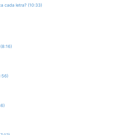
ca cada letra? (10:33)
 (8:16)
:56)
36)
7:12)