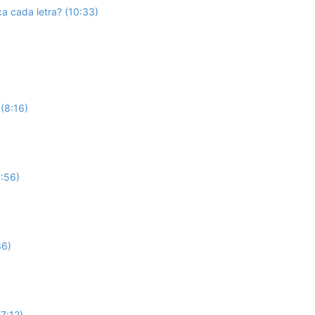
ca cada letra? (10:33)
 (8:16)
:56)
36)
7:12)