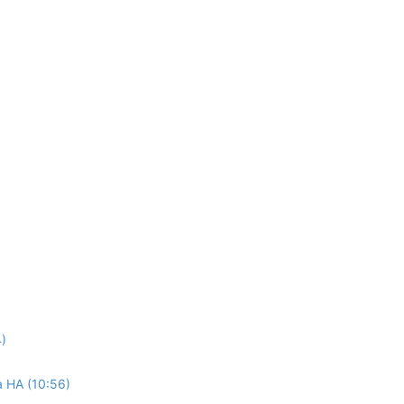
4)
a HA (10:56)