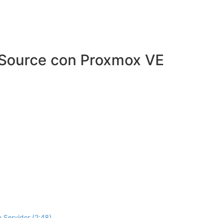
 Source con Proxmox VE
 o Servidor (2:48)