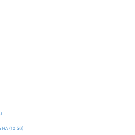
4)
a HA (10:56)