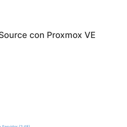
 Source con Proxmox VE
 o Servidor (2:48)